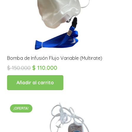
Bomba de Infusión Flujo Variable (Multirate)
El
El
$
150.000
$
110.000
precio
precio
original
actual
Añadir al carrito
era:
es:
$ 150.000.
$ 110.000.
¡OFERTA!