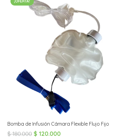
¡OFERTA!
Bomba de Infusión Cámara Flexible Flujo Fijo
El
El
$
180.000
$
120.000