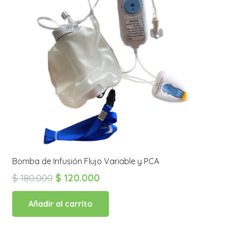
Bomba de Infusión Flujo Variable y PCA
El
El
$
180.000
$
120.000
precio
precio
original
actual
Añadir al carrito
era:
es: